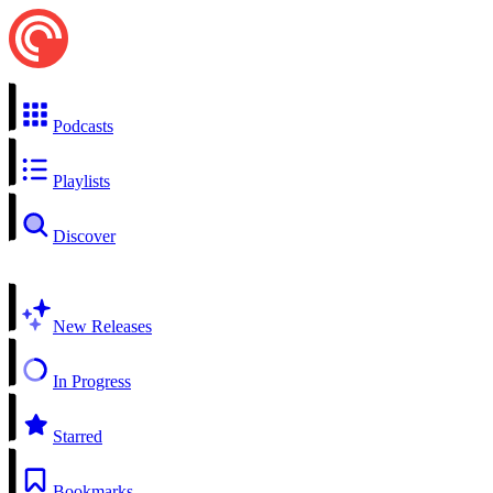
Podcasts
Playlists
Discover
New Releases
In Progress
Starred
Bookmarks