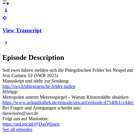
View Transcript
Episode Description
Seit zwei Jahren melden sich die Phlegräischen Felder bei Neapel 
Von Carmen Té (SWR 2025)
Manuskript und mehr zur Sendung:
http://swr.li/phlegraeische-felder-italien
Hörtipp:
Metropolen unterm Meeresspiegel – Warum Küstenstädte absinken
https://www.ardaudiothek.de/episode/urn:ard:episode:d7540b1ccd4ec
Bei Fragen und Anregungen schreibt uns:
daswissen@swr.de
Folgt uns auf Mastodon:
https://ard.social/@DasWissen
See all episodes