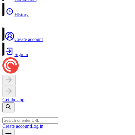
History
Create account
Sign in
Get the app
Create account
Log in