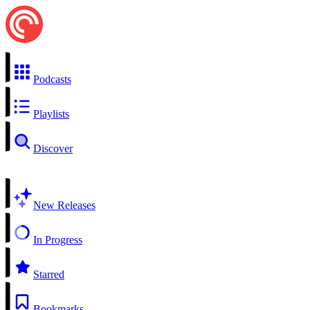
Podcasts
Playlists
Discover
New Releases
In Progress
Starred
Bookmarks