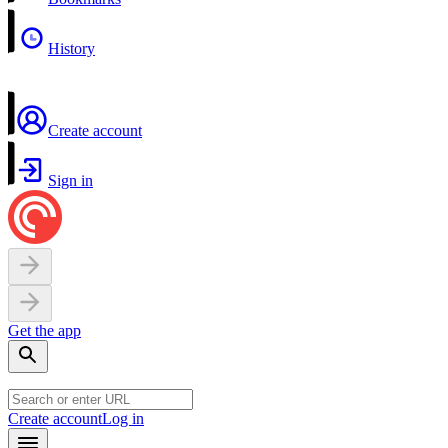
History
Create account
Sign in
Get the app
Create account
Log in