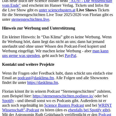
Das neue Buch der Science Buster heißt
"AUS! - Die Wissenschaft
vom Ende"
und erscheint im Hanser Verlag. Tickets und Infos für
die Live Show gibt es
unter sciencebusters.at
Live Shows
Tickets
für die Sternengeschichten Live Tour 2025/2026 von Florian gibt es
unter
sternengeschichten.live
.
Hinweis zur Werbung und Unterstützung
Ein kleiner Hinweis: In “Das Klima” gibt es keine Werbung. Wenn
ihr Werbung hört, dann liegt das nicht an uns; dann hat jemand
unerlaubt und ohne unser Wissen den Podcast-Feed kopiert und
Werbung eingefügt. Wir machen keine Werbung - aber
man kann
uns gerne was spenden
, geht auch bei
PayPal
.
Kontakt und weitere Projekte
Wenn ihr Fragen oder Feedback habt, dann schickt uns einfach eine
Email an
podcast@dasklima.fm
. Alle Folgen und alle Shownotes
findet ihr unter
https://dasklima.fm
.
Florian könnt ihr in seinem Podcast “Sternengeschichten” zuhören,
zum Beispiel hier:
https://sternengeschichten.podigee.io/
oder bei
Spotify
- und überall sonst wo es Podcasts gibt. Außerdem ist er
auch noch regelmäßig im
Science Busters Podcast
und bei
WRINT
Wissenschaft”-Podcast
zu hören (den es
ebenfalls bei Spotify gibt
).
Mit der Astronomin Ruth Grützbauch veröffentlicht er den
Podcast