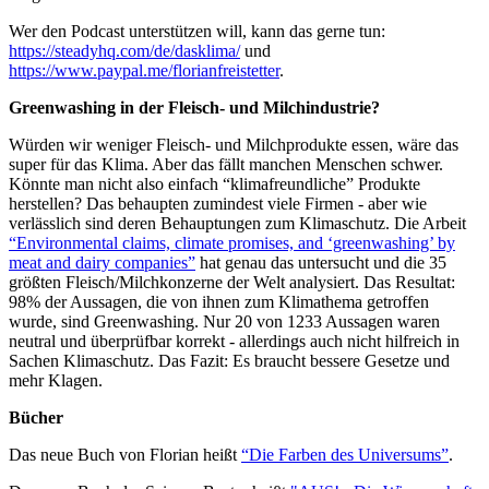
Wer den Podcast unterstützen will, kann das gerne tun:
https://steadyhq.com/de/dasklima/
und
https://www.paypal.me/florianfreistetter
.
Greenwashing in der Fleisch- und Milchindustrie?
Würden wir weniger Fleisch- und Milchprodukte essen, wäre das
super für das Klima. Aber das fällt manchen Menschen schwer.
Könnte man nicht also einfach “klimafreundliche” Produkte
herstellen? Das behaupten zumindest viele Firmen - aber wie
verlässlich sind deren Behauptungen zum Klimaschutz. Die Arbeit
“Environmental claims, climate promises, and ‘greenwashing’ by
meat and dairy companies”
hat genau das untersucht und die 35
größten Fleisch/Milchkonzerne der Welt analysiert. Das Resultat:
98% der Aussagen, die von ihnen zum Klimathema getroffen
wurde, sind Greenwashing. Nur 20 von 1233 Aussagen waren
neutral und überprüfbar korrekt - allerdings auch nicht hilfreich in
Sachen Klimaschutz. Das Fazit: Es braucht bessere Gesetze und
mehr Klagen.
Bücher
Das neue Buch von Florian heißt
“Die Farben des Universums”
.