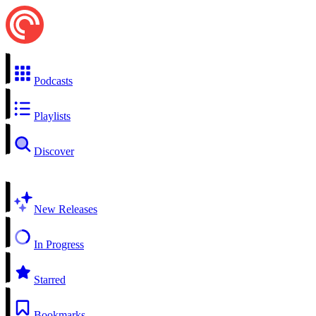
Podcasts
Playlists
Discover
New Releases
In Progress
Starred
Bookmarks