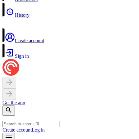
History
Create account
Sign in
Get the app
Create account
Log in