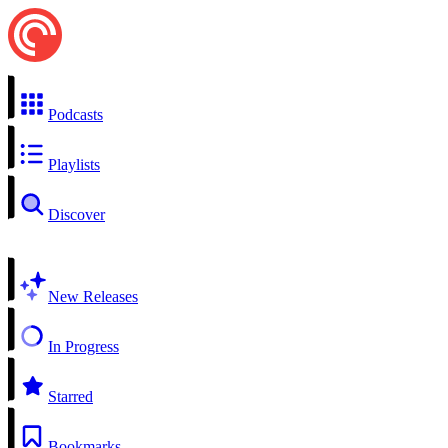
Podcasts
Playlists
Discover
New Releases
In Progress
Starred
Bookmarks