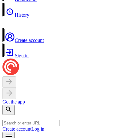
History
Create account
Sign in
Get the app
Create account
Log in