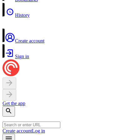
History
Create account
Sign in
Get the app
Create account
Log in