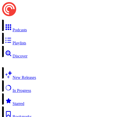
Podcasts
Playlists
Discover
New Releases
In Progress
Starred
Bookmarks