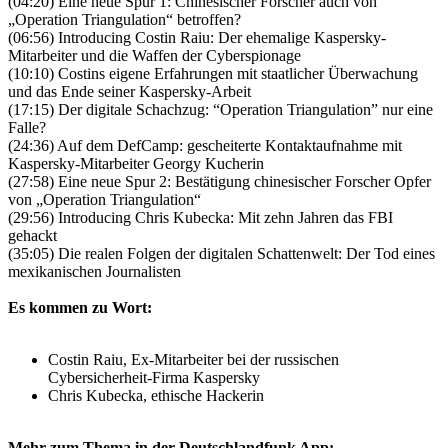
(04:20) Eine neue Spur 1: Chinesischer Forscher auch von
„Operation Triangulation“ betroffen?
(06:56) Introducing Costin Raiu: Der ehemalige Kaspersky-
Mitarbeiter und die Waffen der Cyberspionage
(10:10) Costins eigene Erfahrungen mit staatlicher Überwachung
und das Ende seiner Kaspersky-Arbeit
(17:15) Der digitale Schachzug: “Operation Triangulation” nur eine
Falle?
(24:36) Auf dem DefCamp: gescheiterte Kontaktaufnahme mit
Kaspersky-Mitarbeiter Georgy Kucherin
(27:58) Eine neue Spur 2: Bestätigung chinesischer Forscher Opfer
von „Operation Triangulation“
(29:56) Introducing Chris Kubecka: Mit zehn Jahren das FBI
gehackt
(35:05) Die realen Folgen der digitalen Schattenwelt: Der Tod eines
mexikanischen Journalisten
Es kommen zu Wort:
Costin Raiu, Ex-Mitarbeiter bei der russischen
Cybersicherheit-Firma Kaspersky
Chris Kubecka, ethische Hackerin
Mehr zum Thema in der Deutschlandfunk App: