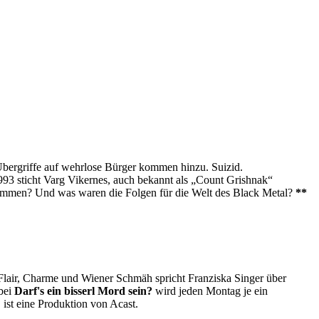
Übergriffe auf wehrlose Bürger kommen hinzu. Suizid.
993 sticht Varg Vikernes, auch bekannt als „Count Grishnak“
ommen? Und was waren die Folgen für die Welt des Black Metal?
**
it Flair, Charme und Wiener Schmäh spricht Franziska Singer über
 bei
Darf's ein bisserl Mord sein?
wird jeden Montag je ein
?
ist eine Produktion von Acast.