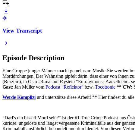
View Transcript
Episode Description
Eine Gruppe junger Männer macht gemeinsam Musik. Sie werden immer
Morddrohungen. Der Wahnsinn gipfelt darin, dass einer von ihnen zum
(Burzum), in Oslo 23-mal auf Øystein "Euronymous" Aarseth ein - s
Gast:
Jan Müller vom
Podcast "Reflektor"
bzw.
Tocotronic
** CW:
Werde Komplizi
und unterstütze diese Arbeit! ** Hier findest du all
"Darf's ein bisserl Mord sein?" ist der #1 True Crime Podcast aus Öst
kuriose, ungelöste und längst vergessene Kriminalfälle aus der ganz
Kriminalfall ausführlich behandelt und durchleutet. Von diesen Verbr