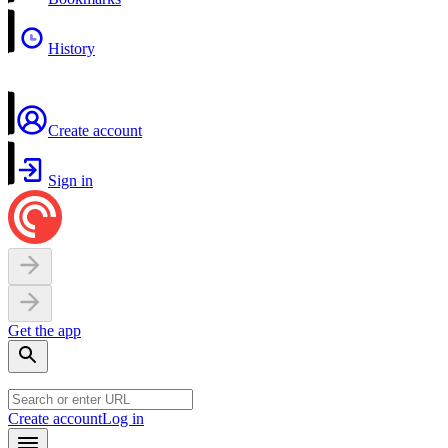
History
Create account
Sign in
Get the app
Create account
Log in