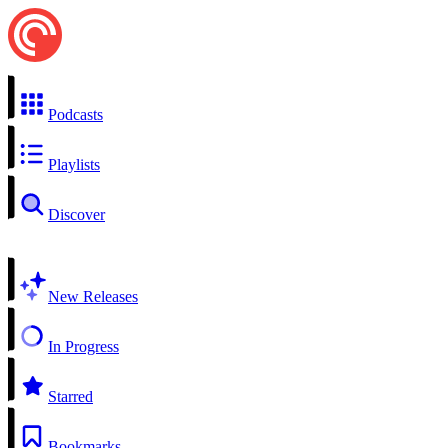
Podcasts
Playlists
Discover
New Releases
In Progress
Starred
Bookmarks