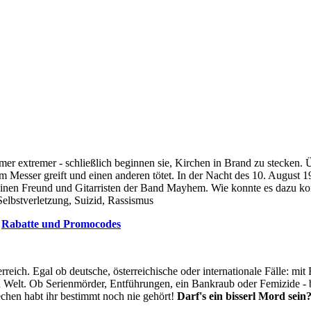
 extremer - schließlich beginnen sie, Kirchen in Brand zu stecken. 
 Messer greift und einen anderen tötet. In der Nacht des 10. August 1
einen Freund und Gitarristen der Band Mayhem. Wie konnte es dazu k
Selbstverletzung, Suizid, Rassismus
e
Rabatte und Promocodes
erreich. Egal ob deutsche, österreichische oder internationale Fälle: m
en Welt. Ob Serienmörder, Entführungen, ein Bankraub oder Femizide -
echen habt ihr bestimmt noch nie gehört!
Darf's ein bisserl Mord sein