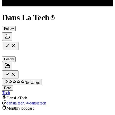
Dans La Tech
Follow
Follow
No ratings
Rate
Tech
DansLaTech
dansla.tech/@danslatech
Monthly podcast.