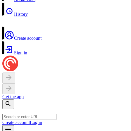
History
Create account
Sign in
Get the app
Create account
Log in