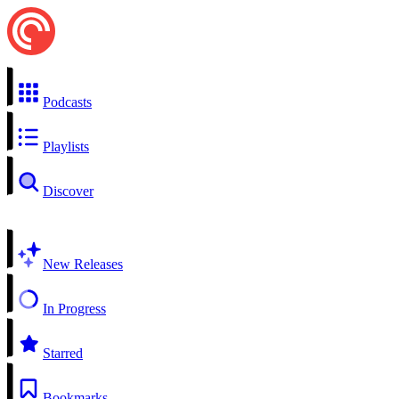
Podcasts
Playlists
Discover
New Releases
In Progress
Starred
Bookmarks