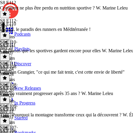
S8 E112
Comment ne plus être perdu en nutrition sportive ? W. Marine Leleu
S8 E112
·
S8 E110
July 31
Bandol, le paradis des runners en Méditérranée !
July 31
Podcasts
48 mins
S8 E110
·
S8 E111
July 27
Playlists
Ces tabous que les sportives gardent encore pour elles W. Marine Lele
July 27
43 mins
S8 E111
·
Discover
S8 E108
July 24
Germain Grangier, "ce qui me fait tenir, c'est cette envie de liberté"
July 24
45 mins
S8 E108
·
S8 E109
New Releases
July 20
Peut-on vraiment progresser après 35 ans ? W. Marine Leleu
July 20
1h 23m
In Progress
S8 E109
·
S8 E107
July 17
Trail : Pourquoi la montagne transforme ceux qui la découvrent ? W. É
July 17
Starred
57 mins
S8 E107
·
S8 E106
Bookmarks
July 13