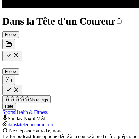
Dans la Tête d'un Coureur
Follow
Follow
No ratings
Rate
Sports
Health & Fitness
Sunday Night Média
danslateteduncoureur.fr
Next episode any day now.
Le 1er podcast francophone dédié à la course à pied et à la préparati