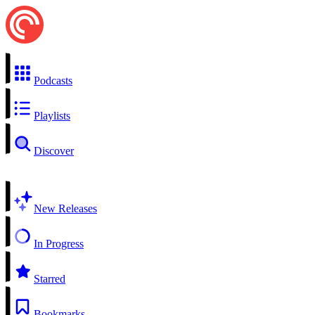
Podcasts
Playlists
Discover
New Releases
In Progress
Starred
Bookmarks