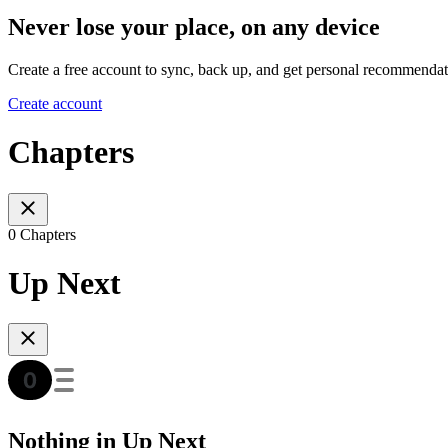
Never lose your place, on any device
Create a free account to sync, back up, and get personal recommendat
Create account
Chapters
0 Chapters
Up Next
Nothing in Up Next