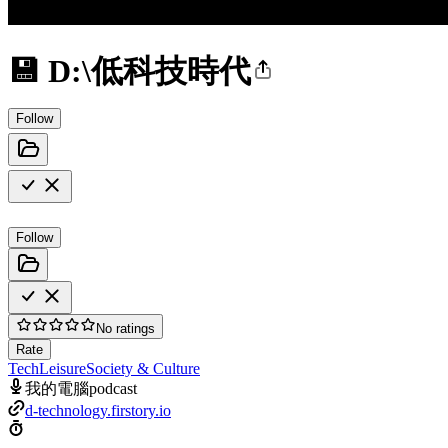
💾 D:\低科技時代
Follow
Follow
No ratings
Rate
Tech
Leisure
Society & Culture
我的電腦podcast
d-technology.firstory.io