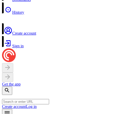
History
Create account
Sign in
Get the app
Create account
Log in