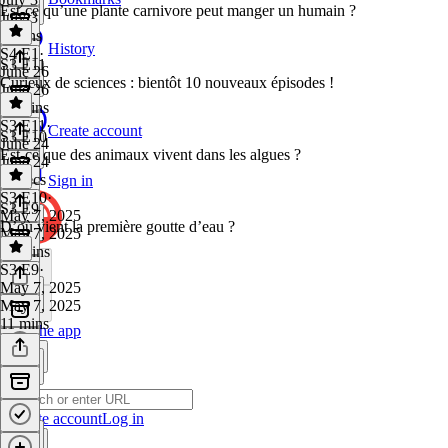
Est-ce qu’une plante carnivore peut manger un humain ?
July 3
9 mins
History
S4 E1
·
S3 E11
June 26
Curieux de sciences : bientôt 10 nouveaux épisodes !
June 26
11 mins
S3 E11
·
Create account
S3 E10
June 24
Est-ce que des animaux vivent dans les algues ?
June 24
48 secs
Sign in
S3 E10
·
S3 E9
May 7, 2025
D’où vient la première goutte d’eau ?
May 7, 2025
10 mins
S3 E9
·
May 7, 2025
May 7, 2025
11 mins
Get the app
Create account
Log in