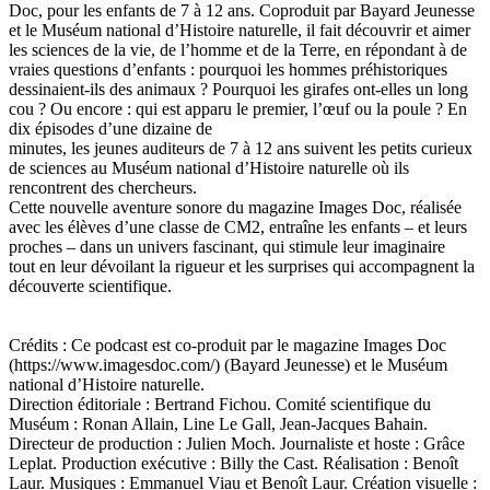
Doc, pour les enfants de 7 à 12 ans. Coproduit par Bayard Jeunesse
et le Muséum national d’Histoire naturelle, il fait découvrir et aimer
les sciences de la vie, de l’homme et de la Terre, en répondant à de
vraies questions d’enfants : pourquoi les hommes préhistoriques
dessinaient-ils des animaux ? Pourquoi les girafes ont-elles un long
cou ? Ou encore : qui est apparu le premier, l’œuf ou la poule ? En
dix épisodes d’une dizaine de
minutes, les jeunes auditeurs de 7 à 12 ans suivent les petits curieux
de sciences au Muséum national d’Histoire naturelle où ils
rencontrent des chercheurs.
Cette nouvelle aventure sonore du magazine Images Doc, réalisée
avec les élèves d’une classe de CM2, entraîne les enfants – et leurs
proches – dans un univers fascinant, qui stimule leur imaginaire
tout en leur dévoilant la rigueur et les surprises qui accompagnent la
découverte scientifique.
Crédits : Ce podcast est co-produit par le magazine Images Doc
(https://www.imagesdoc.com/) (Bayard Jeunesse) et le Muséum
national d’Histoire naturelle.
Direction éditoriale : Bertrand Fichou. Comité scientifique du
Muséum : Ronan Allain, Line Le Gall, Jean-Jacques Bahain.
Directeur de production : Julien Moch. Journaliste et hoste : Grâce
Leplat. Production exécutive : Billy the Cast. Réalisation : Benoît
Laur. Musiques : Emmanuel Viau et Benoît Laur. Création visuelle :