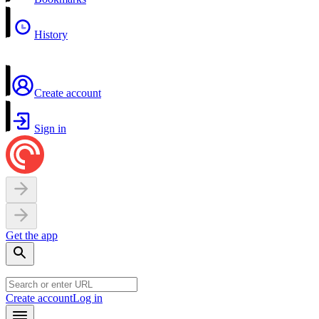
History
Create account
Sign in
Get the app
Create account
Log in