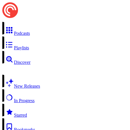
Podcasts
Playlists
Discover
New Releases
In Progress
Starred
Bookmarks