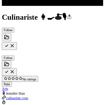
Culinariste 👩‍🍳🍝🎙️
Follow
Follow
No ratings
Rate
Arts
Jennifer Han
culinariste.com