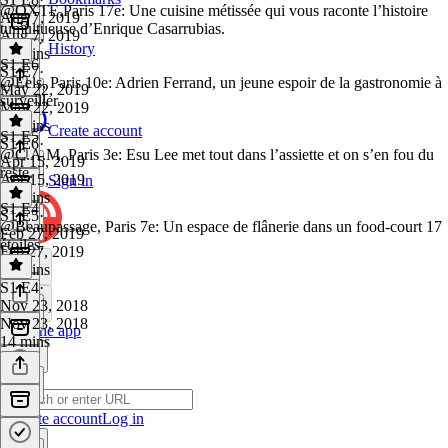
@OXTE,Paris 17e: Une cuisine métissée qui vous raconte l’histoire
Aug 7, 2019
tumultueuse d’Enrique Casarrubias.
Aug 7, 2019
History
21 mins
S1 E6
S1 E7
·
@Eels, Paris 10e: Adrien Ferrand, un jeune espoir de la gastronomie à
May 22, 2019
surveiller.
May 22, 2019
26 mins
Create account
S1 E5
S1 E6
·
@C.A.M, Paris 3e: Esu Lee met tout dans l’assiette et on s’en fou du
Apr 15, 2019
reste.
Apr 15, 2019
Sign in
20 mins
S1 E4
S1 E5
·
@Beaupassage, Paris 7e: Un espace de flânerie dans un food-court 17
Feb 27, 2019
étoiles.
Feb 27, 2019
12 mins
S1 E4
·
Nov 23, 2018
Nov 23, 2018
Get the app
14 mins
Create account
Log in