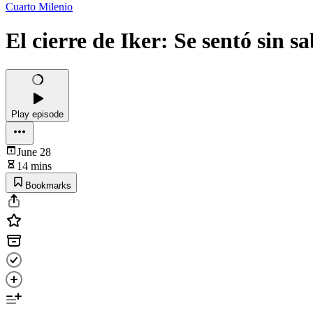
Cuarto Milenio
El cierre de Iker: Se sentó sin s
Play episode
June 28
14 mins
Bookmarks