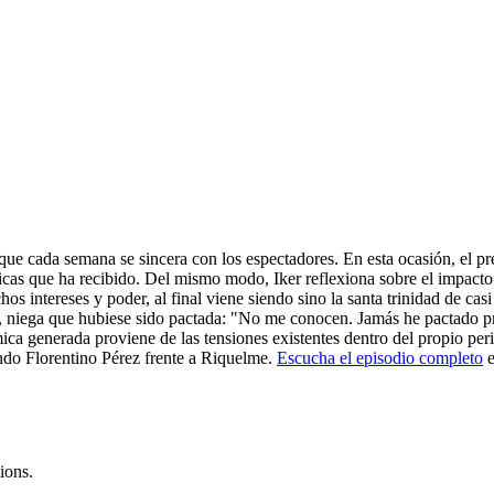
que cada semana se sincera con los espectadores. En esta ocasión, el pres
íticas que ha recibido. Del mismo modo, Iker reflexiona sobre el impacto
os intereses y poder, al final viene siendo sino la santa trinidad de cas
da, niega que hubiese sido pactada: "No me conocen. Jamás he pactado pr
émica generada proviene de las tensiones existentes dentro del propio 
ndo Florentino Pérez frente a Riquelme.
Escucha el episodio completo
e
ions.