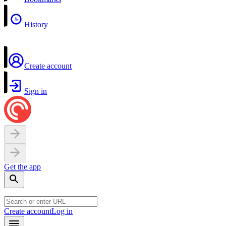
History
Create account
Sign in
Get the app
Create account
Log in