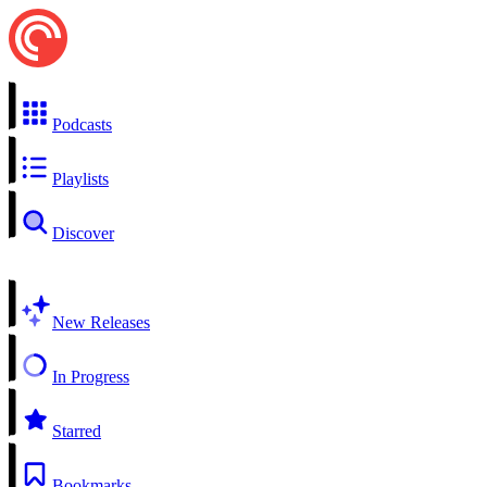
Podcasts
Playlists
Discover
New Releases
In Progress
Starred
Bookmarks