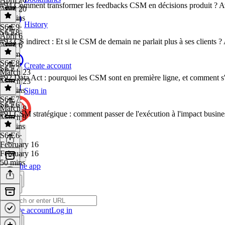
#94 Comment transformer les feedbacks CSM en décisions produit ? 
April 20
47 mins
History
S6 E9
·
S6 E8
April 6
#93 CS indirect : Et si le CSM de demain ne parlait plus à ses clien
April 6
1h 1m
S6 E8
·
Create account
S6 E7
March 23
#92 Data Act : pourquoi les CSM sont en première ligne, et comment s
March 23
44 mins
Sign in
S6 E7
·
S6 E6
March 9
#91 CSM stratégique : comment passer de l'exécution à l'impact busin
March 9
52 mins
S6 E6
·
February 16
February 16
50 mins
Get the app
Create account
Log in