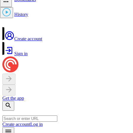
History
Create account
Sign in
Get the app
Create account
Log in