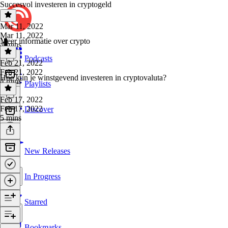
Succesvol investeren in cryptogeld
Mar 11, 2022
Mar 11, 2022
Meer informatie over crypto
4 mins
Podcasts
Feb 21, 2022
Feb 21, 2022
Hoe kun je winstgevend investeren in cryptovaluta?
4 mins
Playlists
Feb 17, 2022
Feb 17, 2022
Discover
5 mins
New Releases
In Progress
Starred
Bookmarks