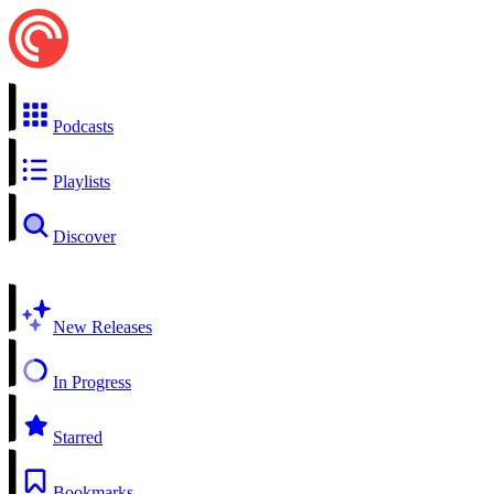
Podcasts
Playlists
Discover
New Releases
In Progress
Starred
Bookmarks