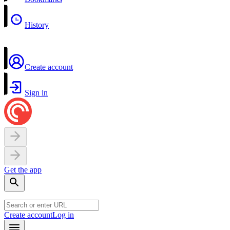
History
Create account
Sign in
Get the app
Create account
Log in