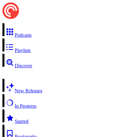
Podcasts
Playlists
Discover
New Releases
In Progress
Starred
Bookmarks