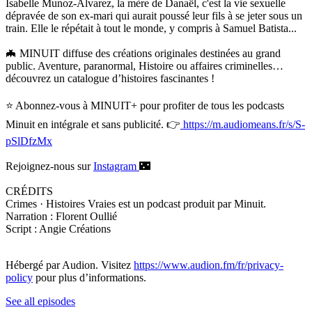
Isabelle Munoz-Alvarez, la mère de Danaël, c'est la vie sexuelle
dépravée de son ex-mari qui aurait poussé leur fils à se jeter sous un
train. Elle le répétait à tout le monde, y compris à Samuel Batista...
🦇 MINUIT diffuse des créations originales destinées au grand
public. Aventure, paranormal, Histoire ou affaires criminelles…
découvrez un catalogue d’histoires fascinantes !
⭐️ Abonnez-vous à MINUIT+ pour profiter de tous les podcasts
Minuit en intégrale et sans publicité. 👉
https://m.audiomeans.fr/s/S-
pSlDfzMx
Rejoignez-nous sur
Instagram
🌃
CRÉDITS
Crimes · Histoires Vraies est un podcast produit par Minuit.
Narration : Florent Oullié
Script : Angie Créations
Hébergé par Audion. Visitez
https://www.audion.fm/fr/privacy-
policy
pour plus d’informations.
See all episodes