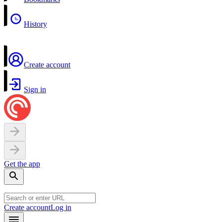
History
Create account
Sign in
Get the app
Create account
Log in