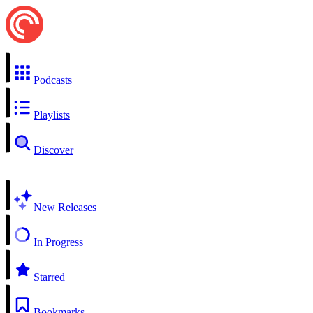
Podcasts
Playlists
Discover
New Releases
In Progress
Starred
Bookmarks