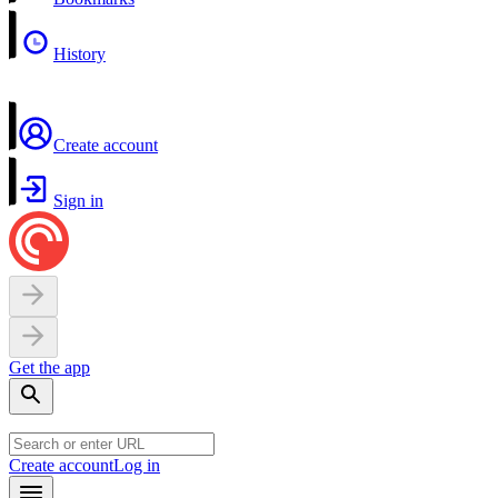
History
Create account
Sign in
Get the app
Create account
Log in