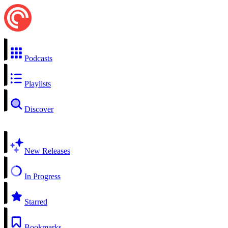
Podcasts
Playlists
Discover
New Releases
In Progress
Starred
Bookmarks