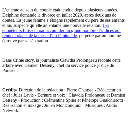
L’entente au sein du couple était tendue depuis plusieurs années.
Delphine demande le divorce en juillet 2020, après deux ans de
doutes. La jeune femme s’éloigne rapidement du père de ses enfants
et lui, suspecte qu’elle ait entamé une nouvelle relation.
Les
enquêteurs finissent par accumuler un grand nombre d’indices qui
rendent plausible la thèse d’un féminicide
, perpétré par un homme
éprouvé par sa séparation.
Dans Crime story, la journaliste Clawdia Prolongeau raconte cette
affaire avec Damien Delseny, chef du service police-justice du
Parisien.
Crédits
. Direction de la rédaction : Pierre Chausse - Rédacteur en
chef : Jules Lavie - Ecriture et voix : Clawdia Prolongeau et Damien
Delseny - Production : Clémentine Spiler et Pénélope Gualchierotti -
Réalisation et mixage : Julien Montcouquiol - Musiques : Audio
Network.