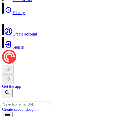
History
Create account
Sign in
Get the app
Create account
Log in