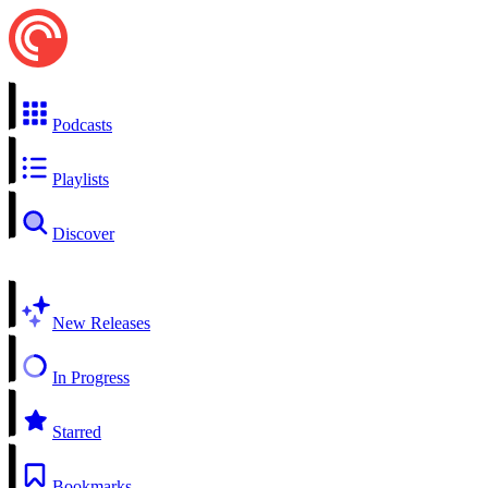
Podcasts
Playlists
Discover
New Releases
In Progress
Starred
Bookmarks