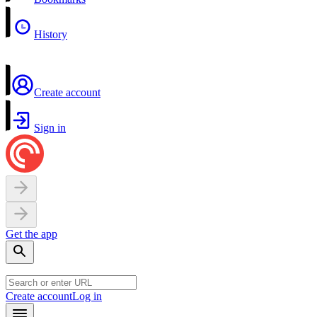
History
Create account
Sign in
Get the app
Create account
Log in