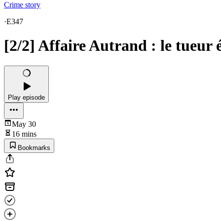
Crime story
·
E347
[2/2] Affaire Autrand : le tueur 
Play episode
May 30
16 mins
Bookmarks