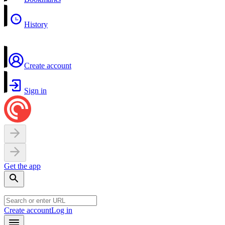
History
Create account
Sign in
Get the app
Create account
Log in