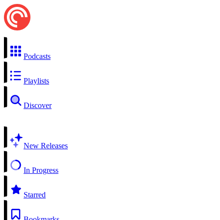
Podcasts
Playlists
Discover
New Releases
In Progress
Starred
Bookmarks