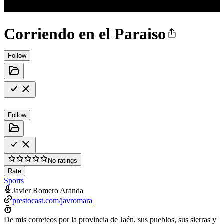
Corriendo en el Paraiso
Follow
Follow
No ratings
Rate
Sports
Javier Romero Aranda
prestocast.com/javromara
De mis correteos por la provincia de Jaén, sus pueblos, sus sierras y