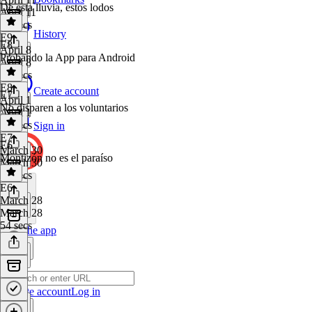
De esta lluvia, estos lodos
April 11
51 secs
History
E9
·
E8
April 8
Probando la App para Android
April 8
50 secs
E8
·
Create account
E7
April 1
No disparen a los voluntarios
April 1
37 secs
Sign in
E7
·
E6
March 30
Montizón no es el paraíso
March 30
50 secs
E6
·
March 28
March 28
54 secs
Get the app
Create account
Log in