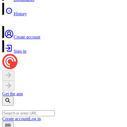
History
Create account
Sign in
Get the app
Create account
Log in