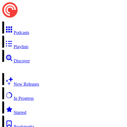
Podcasts
Playlists
Discover
New Releases
In Progress
Starred
Bookmarks