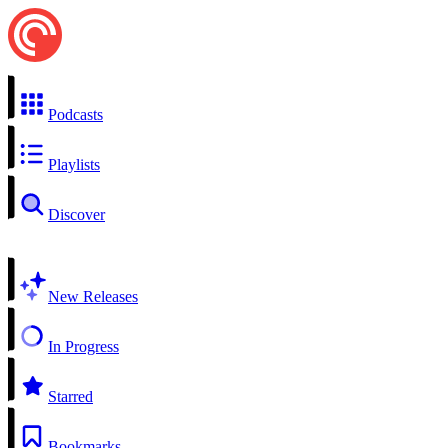
Podcasts
Playlists
Discover
New Releases
In Progress
Starred
Bookmarks