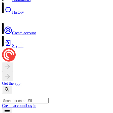
History
Create account
Sign in
Get the app
Create account
Log in