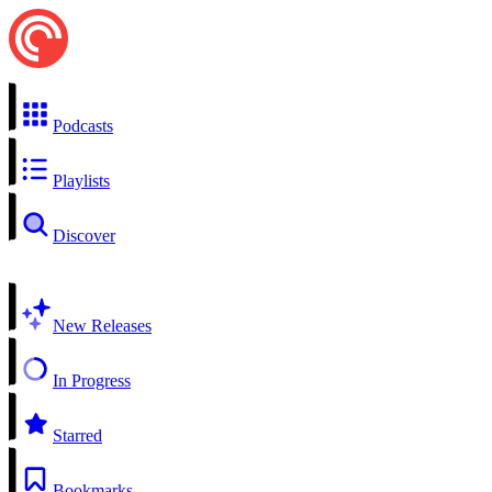
Podcasts
Playlists
Discover
New Releases
In Progress
Starred
Bookmarks