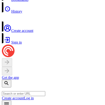
History
Create account
Sign in
Get the app
Create account
Log in