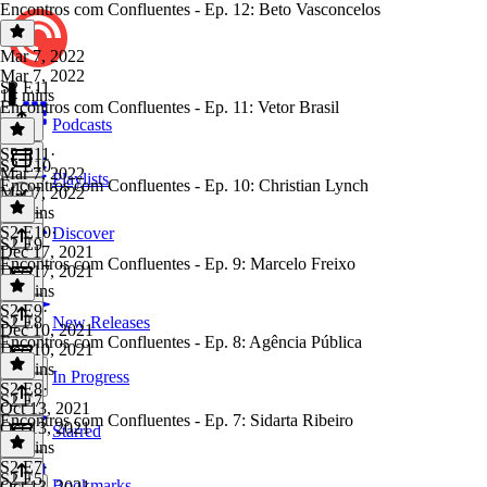
Encontros com Confluentes - Ep. 12: Beto Vasconcelos
Mar 7, 2022
Mar 7, 2022
S2 E11
14 mins
Encontros com Confluentes - Ep. 11: Vetor Brasil
Podcasts
S2 E11
·
S2 E10
Mar 7, 2022
Playlists
Encontros com Confluentes - Ep. 10: Christian Lynch
Mar 7, 2022
28 mins
S2 E10
·
Discover
S2 E9
Dec 17, 2021
Encontros com Confluentes - Ep. 9: Marcelo Freixo
Dec 17, 2021
21 mins
S2 E9
·
S2 E8
New Releases
Dec 10, 2021
Encontros com Confluentes - Ep. 8: Agência Pública
Dec 10, 2021
32 mins
In Progress
S2 E8
·
S2 E7
Oct 13, 2021
Encontros com Confluentes - Ep. 7: Sidarta Ribeiro
Oct 13, 2021
Starred
24 mins
S2 E7
·
S2 E5
Bookmarks
Oct 13, 2021