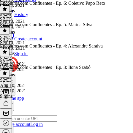
Encontros com Confluentes - Ep. 6: Coletivo Papo Reto
Oct 13, 2021
12 mins
History
S2 E5
·
S2 E5
Sep 10, 2021
Encontros com Confluentes - Ep. 5: Marina Silva
Sep 10, 2021
28 mins
S2 E5
·
Create account
S2 E4
Sep 10, 2021
Encontros com Confluentes - Ep. 4: Alexandre Saraiva
Sep 10, 2021
11 mins
Sign in
S2 E4
·
S2 E3
Aug 20, 2021
Encontros com Confluentes - Ep. 3: Ilona Szabó
Aug 20, 2021
17 mins
S2 E3
·
Aug 10, 2021
Aug 10, 2021
9 mins
Get the app
Create account
Log in