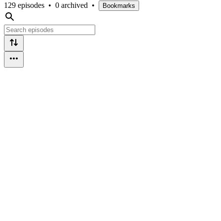
129 episodes
•
0 archived
•
Bookmarks