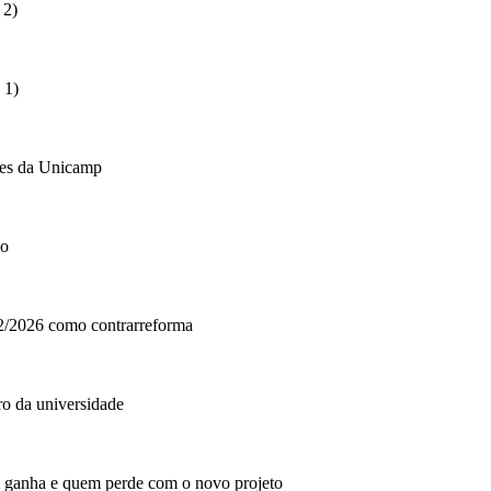
 2)
 1)
es da Unicamp
go
2026 como contrarreforma
 da universidade
nha e quem perde com o novo projeto