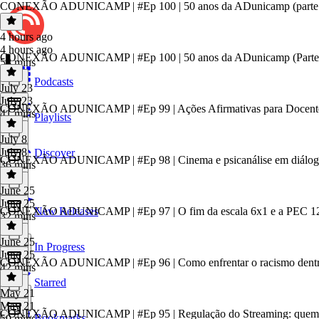
CONEXÃO ADUNICAMP | #Ep 100 | 50 anos da ADunicamp (parte
4 hours ago
4 hours ago
CONEXÃO ADUNICAMP | #Ep 100 | 50 anos da ADunicamp (Parte
58 mins
Podcasts
July 23
July 23
CONEXÃO ADUNICAMP | #Ep 99 | Ações Afirmativas para Docent
41 mins
Playlists
July 8
July 8
Discover
CONEXÃO ADUNICAMP | #Ep 98 | Cinema e psicanálise em diálo
36 mins
June 25
June 25
CONEXÃO ADUNICAMP | #Ep 97 | O fim da escala 6x1 e a PEC 12/
New Releases
32 mins
June 25
In Progress
June 25
CONEXÃO ADUNICAMP | #Ep 96 | Como enfrentar o racismo dentro
42 mins
Starred
May 21
May 21
CONEXÃO ADUNICAMP | #Ep 95 | Regulação do Streaming: quem ga
Bookmarks
50 mins