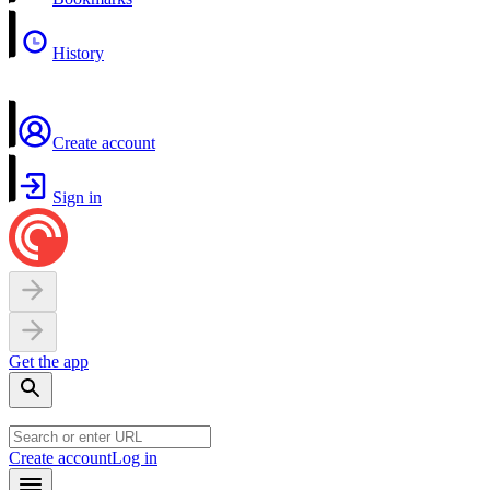
History
Create account
Sign in
Get the app
Create account
Log in