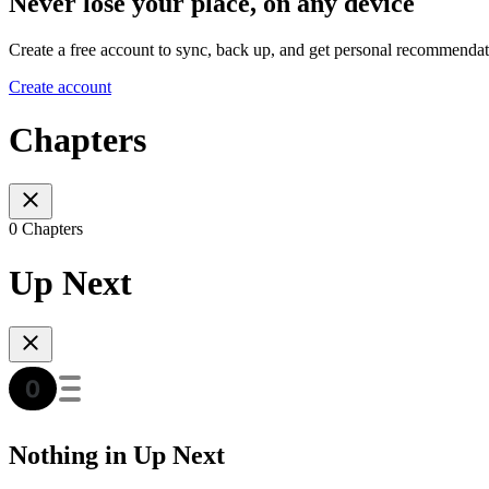
Never lose your place, on any device
Create a free account to sync, back up, and get personal recommendat
Create account
Chapters
0 Chapters
Up Next
Nothing in Up Next