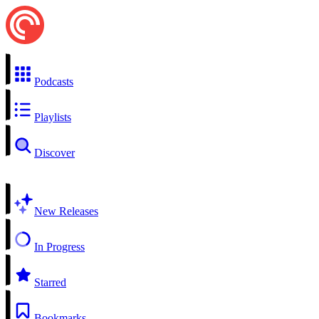
Podcasts
Playlists
Discover
New Releases
In Progress
Starred
Bookmarks