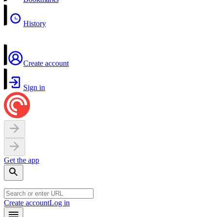
History
Create account
Sign in
Get the app
Create account
Log in