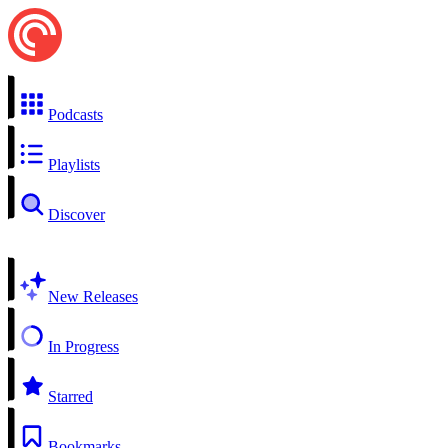
Podcasts
Playlists
Discover
New Releases
In Progress
Starred
Bookmarks