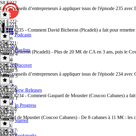
S8 E222
Les 5 conseils d’entrepreneurs à appliquer issus de l'épisode 235 avec
S8 E222
·
S8 E221
August 6
Extrait #235 - Comment David Bicheron (Picadeli) a fait pour remettre
August 6
Podcasts
6 mins
S8 E221
·
S8 E220
August 4
Playlists
David Bicheron (Picadeli) - Plus de 20 M€ de CA en 3 ans, puis le Cov
August 4
3 mins
S8 E220
·
Discover
S8 E219
August 3
Les 5 conseils d’entrepreneurs à appliquer issus de l'épisode 234 ave
August 3
1h 5m
S8 E219
·
S8 E218
New Releases
August 1
Extrait #234 - Comment Gaspard de Moustier (Coucoo Cabanes) a fait po
August 1
7 mins
In Progress
S8 E218
·
S8 E217
July 28
Gaspard de Moustier (Coucoo Cabanes) - De 8 cabanes à 11 M€ : les co
July 28
Starred
1 min
S8 E217
·
S8 E216
Bookmarks
July 27