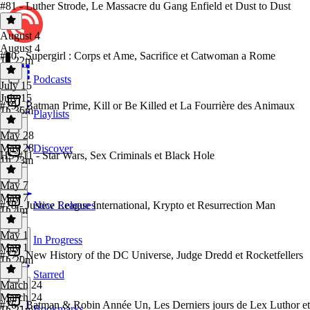
#81 - Luther Strode, Le Massacre du Gang Enfield et Dust to Dust
August 4
August 4
#80 - Supergirl : Corps et Ame, Sacrifice et Catwoman a Rome
1h 22m
Podcasts
July 15
July 15
#79 - Batman Prime, Kill or Be Killed et La Fourrière des Animaux
1h 36m
Playlists
May 28
May 28
Discover
HS #11 - Star Wars, Sex Criminals et Black Hole
1h 23m
May 7
May 7
#78 - Justice League International, Krypto et Resurrection Man
New Releases
1h 4m
May 1
In Progress
May 1
#77 - New History of the DC Universe, Judge Dredd et Rocketfellers
1h 20m
Starred
March 24
March 24
#76 - Batman & Robin Année Un, Les Derniers jours de Lex Luthor et
Bookmarks
1h 21m