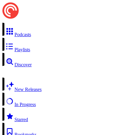
Podcasts
Playlists
Discover
New Releases
In Progress
Starred
Bookmarks