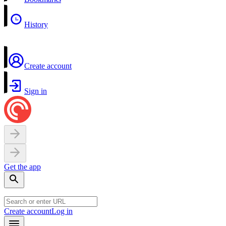
History
Create account
Sign in
Get the app
Create account
Log in