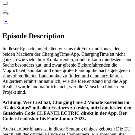
Episode Description
In dieser Episode unterhalten wir uns mit Felix und Jonas, den
beiden Machern der ChargingTime-App. ChargingTime ist nicht
ganz so wie viele ihrer Konkurrenten, sondern kann mindestens eine
Sache besonders gut, und zwar gibt sie Elektrofahrenden die
Möglichkeit, spontan und ohne große Planung die nächstgelegenen
sinnvoll gefilterten Ladepunkte zu finden und dann anzufahren.
Außerdem erfahrt ihr natürlich, wie die Idee entstand und die App
Realität wurde und natürlich auch, wer die Menschen hinter dem
Projekt sind.
Achtung: Wer Lust hat, ChargingTime 2 Monate kostenlos im
“Gold-Status” mit allen Features zu testen, nutzt am besten den
Gutschein-Code CLEANELECTRIC direkt in der App. Der
Code ist einlösbar bis Ende Januar 2023.
Auch darüber hinaus ist in dieser Sendung einiges geboten: Die EU
beschließt das offizielle Ende des Verbrenners, wir sprechen über