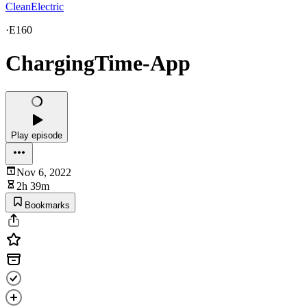
CleanElectric
·
E160
ChargingTime-App
Play episode
Nov 6, 2022
2h 39m
Bookmarks