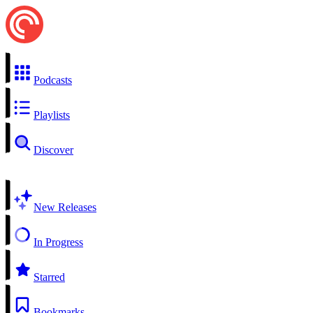
Podcasts
Playlists
Discover
New Releases
In Progress
Starred
Bookmarks