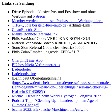
Links zur Sendung
Diese Episode inklusive Pre- und Postshow und ohne
Werbung auf
Patreon
Member werden und diesen Podcast ohne Werbung hören
THG-Quote bei geld-fuer-eauto.de
(Affiliate-Link)
CleanElectric-Shop
Maliks Bonnet-Referral-Link
Phils VanMoof-Code: VRR#9KAR-BQ7N-GQJI
Marcels VanMoof-Code: VRR#HE0Q-N5MB-ND6G
Sono Sion Referral Code: cleanelectric856565
Phils Zolar-Empfehlungscode: ZPP045117
ChargingTime-App
EU beschließt Verbrenner-Aus
Laderoboter
Ladebordsteine
[Bahn baut Oberleitungsinseln]
(
https://www.deutschebahn.com/de/presse/pressestart_zentrales
Bahn-beginnt-mit-Bau-von-Oberleitungsinseln-in-Schleswig-
Holstein-9114308#?)
Michael Liebreich beim World Hydrogen Congress 2022
Podcast-Tipp: “Cleaning Up – Leadership in an Age of
Climate Change”
bauma 2022: Elektrische Maschinen im Aufwind