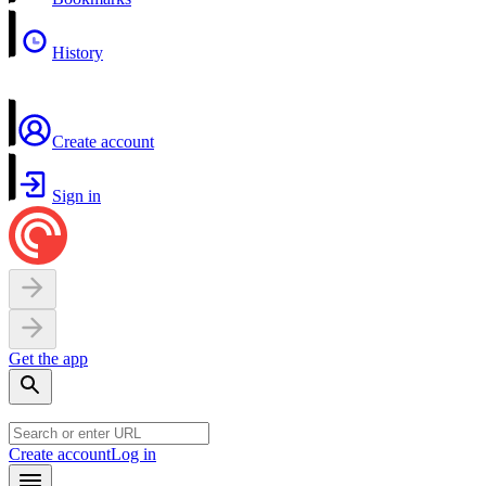
History
Create account
Sign in
Get the app
Create account
Log in