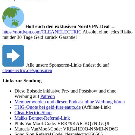
Holt euch den exklusiven NordVPN-Deal →
https://nordvpn.com/CLEANELECTRIC
Absolut ohne jedes Risiko
mit der 30-Tage Geld-zurück-Garantie!
Alle unsere Sponsoren-Links findest du auf
cleanelectric.de/sponsoren
Links zur Sendung
Diese Episode inklusive Pre- und Postshow und ohne
Werbung auf
Patreon
Member werden und diesen Podcast ohne Werbung hören
THG-Quote bei geld-fuer-eauto.de
(Affiliate-Link)
CleanElectric-Shop
Maliks Bonnet-Referral-Link
Phils VanMoof-Code: VRR#9KAR-BQ7N-GQJI
Marcels VanMoof-Code: VRR#HE0Q-N5MB-ND6G
Sono Sion Referral Code: cleanelectric856565