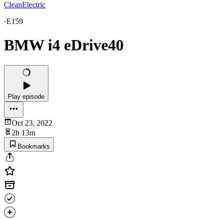
CleanElectric
·
E159
BMW i4 eDrive40
Play episode
Oct 23, 2022
2h 13m
Bookmarks