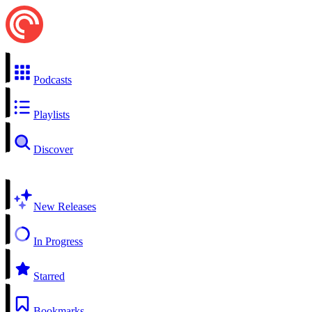
Podcasts
Playlists
Discover
New Releases
In Progress
Starred
Bookmarks