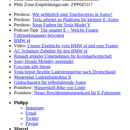
Phils Zolar-Empfehlungscode: ZPP045117
Preshow:
Wie gefährlich sind Touchscreens in Autos?
Preshow:
Tesla arbeitet an Plattform für kleinere E-Autos
Preshow:
Neue Farben für Tesla Model Y
Podcast-Tipp:
The smarter E – Welche Fragen
Fuhrparkmanager bewegen
BMW i4
Video:
Unsere Eindrücke vom BMW i4 und eure Fragen
AC Schnitzer Zubehör für den BMW i4
Renault gründet Unternehmen für Kreislaufwirtschaft
Sony Honda Mobility gegründet
Foxconn gibt Strom
Tesla bringt flexible Ladestrompreise nach Deutschland
Masterplan Ladeinfrastruktur II
Glubschaugen für selbstfahrende Autos
Postshow:
Wasserstoff-Bike von Linde
Postshow:
Neuer Beschleunigungsrekord für E-Fahrzeuge
Philipp
Instagram
Email
Twitter
Paypal
Marcel