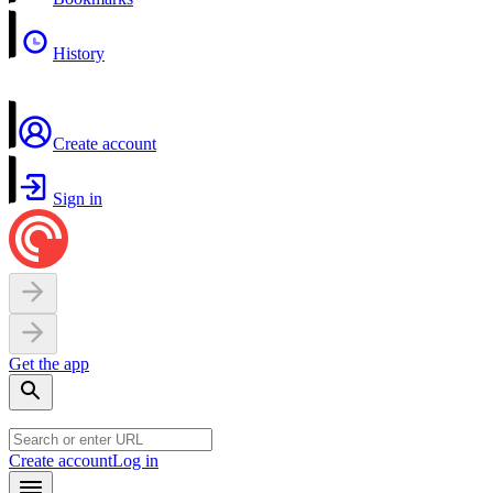
History
Create account
Sign in
Get the app
Create account
Log in