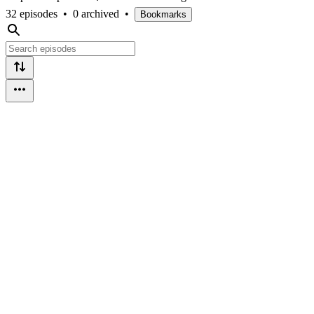
32 episodes
•
0 archived
•
Bookmarks