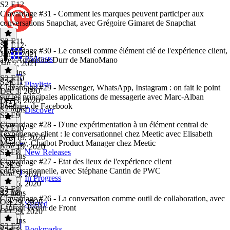
S2 E12
Clavardage #31 - Comment les marques peuvent participer aux
conversations Snapchat, avec Grégoire Gimaret de Snapchat
S2 E11
S2 E12
·
Clavardage #30 - Le conseil comme élément clé de l'expérience client,
Jan 7, 2021
Podcasts
avec Amandine Durr de ManoMano
Jan 7, 2021
42 mins
S2 E10
S2 E11
·
Playlists
Clavardage #29 - Messenger, WhatsApp, Instagram : on fait le point
Dec 3, 2020
sur les principales applications de messagerie avec Marc-Alban
Dec 3, 2020
Ponthieu de Facebook
32 mins
Discover
S2 E9
Clavardage #28 - D'une expérimentation à un élément central de
S2 E10
·
l'expérience client : le conversationnel chez Meetic avec Elisabeth
Nov 19, 2020
Mouchy, Chatbot Product Manager chez Meetic
Nov 19, 2020
S2 E8
New Releases
46 mins
Clavardage #27 - Etat des lieux de l'expérience client
S2 E9
·
conversationnelle, avec Stéphane Cantin de PWC
Nov 5, 2020
In Progress
Nov 5, 2020
S2 E8
42 mins
S2 E8
·
Clavardage #26 - La conversation comme outil de collaboration, avec
Oct 29, 2020
Starred
Laurent Perrin de Front
Oct 29, 2020
43 mins
S2 E7
Bookmarks
S2 E8
·