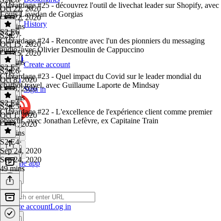
Clavardage #25 - découvrez l'outil de livechat leader sur Shopify, avec
Oct 22, 2020
Louis Lavedan de Gorgias
Oct 22, 2020
History
31 mins
S2 E6
S2 E7
·
Clavardage #24 - Rencontre avec l'un des pionniers du messaging
Oct 15, 2020
audio, avec Olivier Desmoulin de Cappuccino
Oct 15, 2020
31 mins
Create account
S2 E5
S2 E6
·
Clavardage #23 - Quel impact du Covid sur le leader mondial du
Oct 8, 2020
chatbot travel, avec Guillaume Laporte de Mindsay
Oct 8, 2020
Sign in
50 mins
S2 E4
S2 E5
·
Clavardage #22 - L'excellence de l'expérience client comme premier
Oct 1, 2020
objectif, avec Jonathan Lefèvre, ex Capitaine Train
Oct 1, 2020
29 mins
S2 E4
·
Sep 24, 2020
Sep 24, 2020
Get the app
49 mins
Create account
Log in