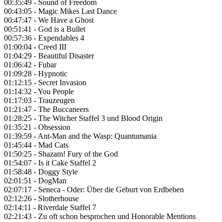
00:35:49 - Sound of Freedom
00:43:05 - Magic Mikes Last Dance
00:47:47 - We Have a Ghost
00:51:41 - God is a Bullet
00:57:36 - Expendables 4
01:00:04 - Creed III
01:04:29 - Beautiful Disaster
01:06:42 - Fubar
01:09:28 - Hypnotic
01:12:15 - Secret Invasion
01:14:32 - You People
01:17:03 - Trauzeugen
01:21:47 - The Buccaneers
01:28:25 - The Witcher Staffel 3 und Blood Origin
01:35:21 - Obsession
01:39:59 - Ant-Man and the Wasp: Quantumania
01:45:44 - Mad Cats
01:50:25 - Shazam! Fury of the God
01:54:07 - Is it Cake Staffel 2
01:58:48 - Doggy Style
02:01:51 - DogMan
02:07:17 - Seneca - Oder: Über die Geburt von Erdbeben
02:12:26 - Slotherhouse
02:14:11 - Riverdale Staffel 7
02:21:43 - Zu oft schon besprochen und Honorable Mentions