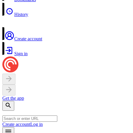
History
Create account
Sign in
Get the app
Create account
Log in