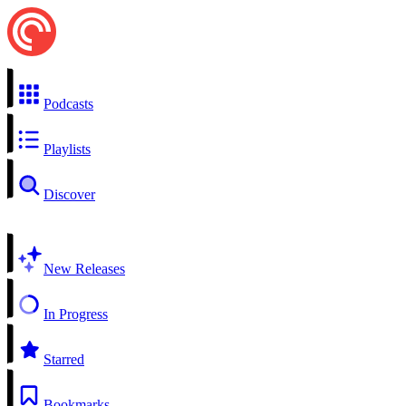
Podcasts
Playlists
Discover
New Releases
In Progress
Starred
Bookmarks