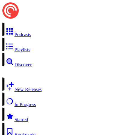
Podcasts
Playlists
Discover
New Releases
In Progress
Starred
Bookmarks