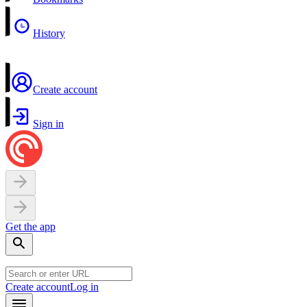
History
Create account
Sign in
Get the app
Create account
Log in