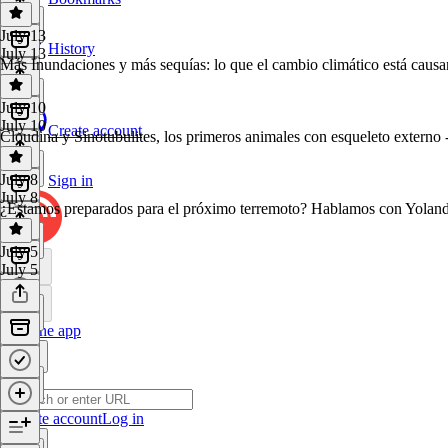
July 13
History
July 13
Más Inundaciones y más sequías: lo que el cambio climático está causan
July 10
July 10
Create account
Cloudina y Sinotubulites, los primeros animales con esqueleto externo 
July 8
Sign in
July 8
¿Estamos preparados para el próximo terremoto? Hablamos con Yolanda
July 5
July 5
Get the app
Create account
Log in