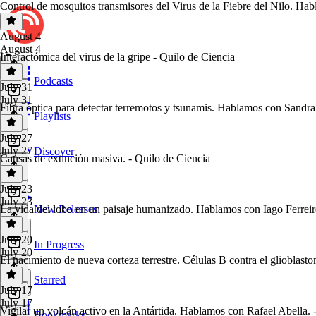
Control de mosquitos transmisores del Virus de la Fiebre del Nilo. H
August 4
August 4
Interactómica del virus de la gripe - Quilo de Ciencia
Podcasts
July 31
July 31
Fibra óptica para detectar terremotos y tsunamis. Hablamos con Sandra
Playlists
July 27
July 27
Discover
Causas de extinción masiva. - Quilo de Ciencia
July 23
July 23
La vida del lobo en un paisaje humanizado. Hablamos con Iago Ferreir
New Releases
July 20
In Progress
July 20
El nacimiento de nueva corteza terrestre. Células B contra el glioblast
Starred
July 17
July 17
Vigilar un volcán activo en la Antártida. Hablamos con Rafael Abella. 
Bookmarks