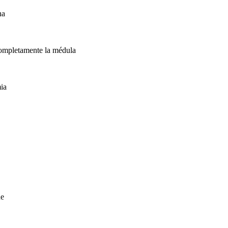
na
 completamente la médula
ia
de