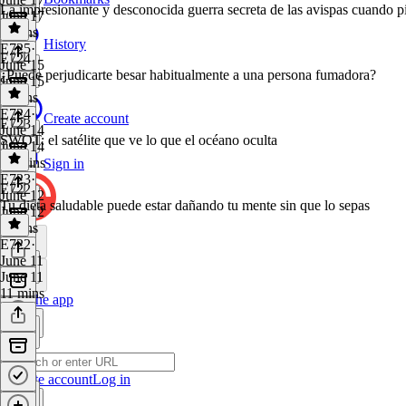
La impresionante y desconocida guerra secreta de las avispas cuando pi
June 17
9 mins
History
E725
·
E724
June 15
¿Puede perjudicarte besar habitualmente a una persona fumadora?
June 15
9 mins
E724
·
Create account
E723
June 14
SWOT: el satélite que ve lo que el océano oculta
June 14
10 mins
Sign in
E723
·
E722
June 12
Tu dieta saludable puede estar dañando tu mente sin que lo sepas
June 12
9 mins
E722
·
June 11
June 11
11 mins
Get the app
Create account
Log in