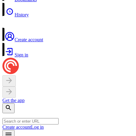
History
Create account
Sign in
Get the app
Create account
Log in