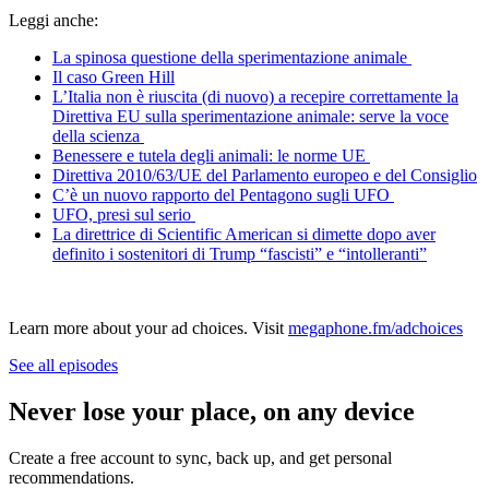
Leggi anche:
La spinosa questione della sperimentazione animale
Il caso Green Hill
L’Italia non è riuscita (di nuovo) a recepire correttamente la
Direttiva EU sulla sperimentazione animale: serve la voce
della scienza
Benessere e tutela degli animali: le norme UE
Direttiva 2010/63/UE del Parlamento europeo e del Consiglio
C’è un nuovo rapporto del Pentagono sugli UFO
UFO, presi sul serio
La direttrice di Scientific American si dimette dopo aver
definito i sostenitori di Trump “fascisti” e “intolleranti”
Learn more about your ad choices. Visit
megaphone.fm/adchoices
See all episodes
Never lose your place, on any device
Create a free account to sync, back up, and get personal
recommendations.