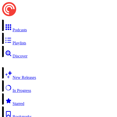
Podcasts
Playlists
Discover
New Releases
In Progress
Starred
Bookmarks