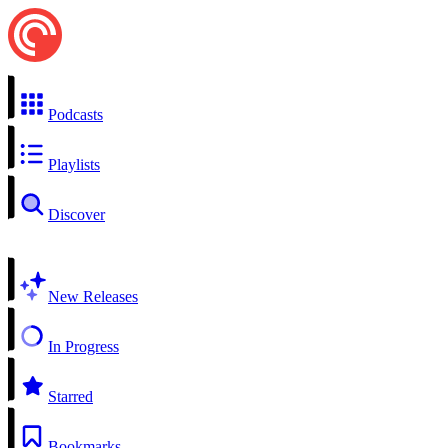
Podcasts
Playlists
Discover
New Releases
In Progress
Starred
Bookmarks