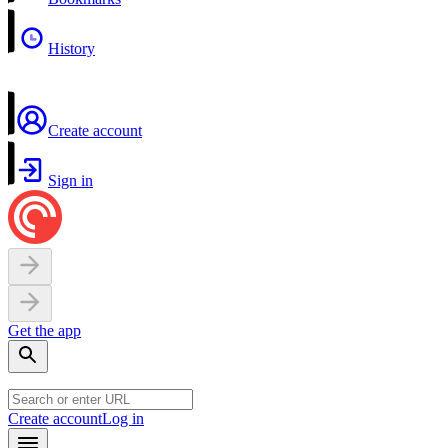
History
Create account
Sign in
Get the app
Create account
Log in