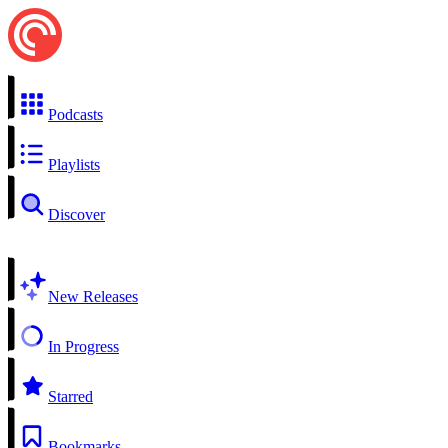
Podcasts
Playlists
Discover
New Releases
In Progress
Starred
Bookmarks