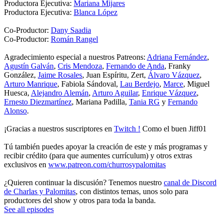
Productora Ejecutiva:
Mariana Mijares
Productora Ejecutiva:
Blanca López
Co-Productor:
Dany Saadia
Co-Productor:
Román Rangel
Agradecimiento especial a nuestros Patreons:
Adriana Fernández
,
Agustín Galván
,
Cris Mendoza
,
Fernando de Anda
, Franky
González,
Jaime Rosales
, Juan Espíritu, Zert,
Álvaro Vázquez
,
Arturo Manrique
, Fabiola Sándoval,
Lau Berdejo
,
Marce
, Miguel
Huesca,
Alejandro Alemán
,
Arturo Aguilar
,
Enrique Vázquez
,
Ernesto Diezmartínez
, Mariana Padilla,
Tania RG
y
Fernando
Alonso
.
¡Gracias a nuestros suscriptores en
Twitch
!
Como el buen Jiff01
Tú también puedes apoyar la creación de este y más programas y
recibir crédito (para que aumentes currículum) y otros extras
exclusivos en
www.patreon.com/churrosypalomitas
¿Quieren continuar la discusión? Tenemos nuestro
canal de Discord
de Charlas y Palomitas
, con distintos temas, unos solo para
productores del show y otros para toda la banda.
See all episodes