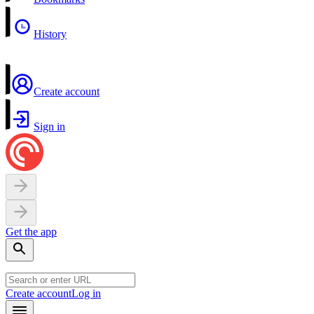
History
Create account
Sign in
Get the app
Create account
Log in