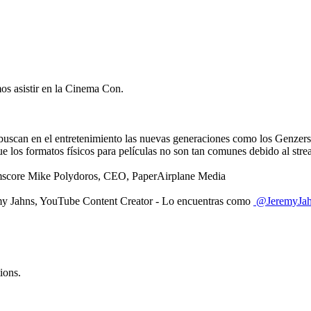
os asistir en la Cinema Con.
e buscan en el entretenimiento las nuevas generaciones como los Genzer
ue los formatos físicos para películas no son tan comunes debido al str
mscore Mike Polydoros, CEO, PaperAirplane Media
my Jahns, YouTube Content Creator - Lo encuentras como
⁨@JeremyJah
ions.