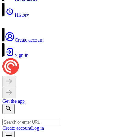
History
Create account
Sign in
Get the app
Create account
Log in