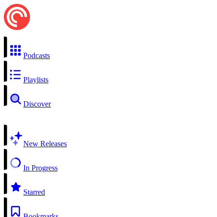
Podcasts
Playlists
Discover
New Releases
In Progress
Starred
Bookmarks