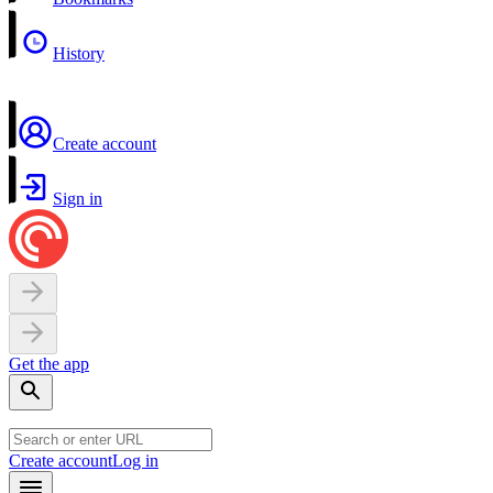
History
Create account
Sign in
Get the app
Create account
Log in