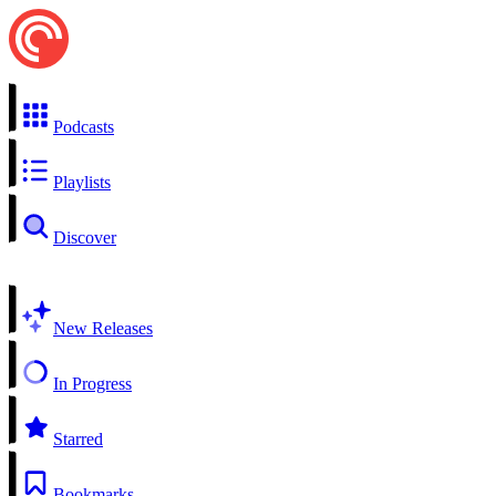
Podcasts
Playlists
Discover
New Releases
In Progress
Starred
Bookmarks