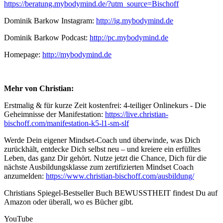
https://beratung.mybodymind.de/?utm_source=Bischoff
Dominik Barkow Instagram:
http://ig.mybodymind.de
Dominik Barkow Podcast:
http://pc.mybodymind.de
Homepage:
http://mybodymind.de
Mehr von Christian:
Erstmalig & für kurze Zeit kostenfrei: 4-teiliger Onlinekurs - Die
Geheimnisse der Manifestation:
https://live.christian-
bischoff.com/manifestation-k5-l1-sm-slf
Werde Dein eigener Mindset-Coach und überwinde, was Dich
zurückhält, entdecke Dich selbst neu – und kreiere ein erfülltes
Leben, das ganz Dir gehört. Nutze jetzt die Chance, Dich für die
nächste Ausbildungsklasse zum zertifizierten Mindset Coach
anzumelden:
https://www.christian-bischoff.com/ausbildung/
Christians Spiegel-Bestseller Buch BEWUSSTHEIT findest Du auf
Amazon oder überall, wo es Bücher gibt.
YouTube