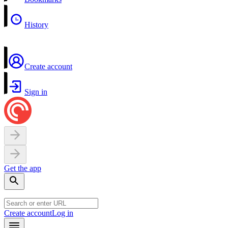
History
Create account
Sign in
Get the app
Create account
Log in