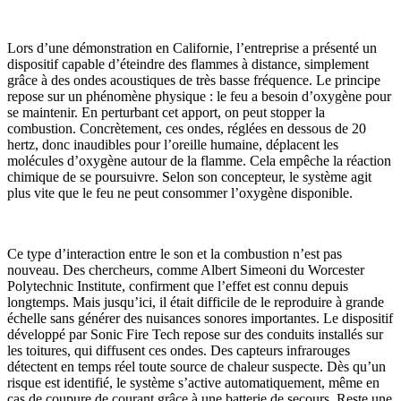
Lors d’une démonstration en Californie, l’entreprise a présenté un
dispositif capable d’éteindre des flammes à distance, simplement
grâce à des ondes acoustiques de très basse fréquence. Le principe
repose sur un phénomène physique : le feu a besoin d’oxygène pour
se maintenir. En perturbant cet apport, on peut stopper la
combustion. Concrètement, ces ondes, réglées en dessous de 20
hertz, donc inaudibles pour l’oreille humaine, déplacent les
molécules d’oxygène autour de la flamme. Cela empêche la réaction
chimique de se poursuivre. Selon son concepteur, le système agit
plus vite que le feu ne peut consommer l’oxygène disponible.
Ce type d’interaction entre le son et la combustion n’est pas
nouveau. Des chercheurs, comme Albert Simeoni du Worcester
Polytechnic Institute, confirment que l’effet est connu depuis
longtemps. Mais jusqu’ici, il était difficile de le reproduire à grande
échelle sans générer des nuisances sonores importantes. Le dispositif
développé par Sonic Fire Tech repose sur des conduits installés sur
les toitures, qui diffusent ces ondes. Des capteurs infrarouges
détectent en temps réel toute source de chaleur suspecte. Dès qu’un
risque est identifié, le système s’active automatiquement, même en
cas de coupure de courant grâce à une batterie de secours. Reste une