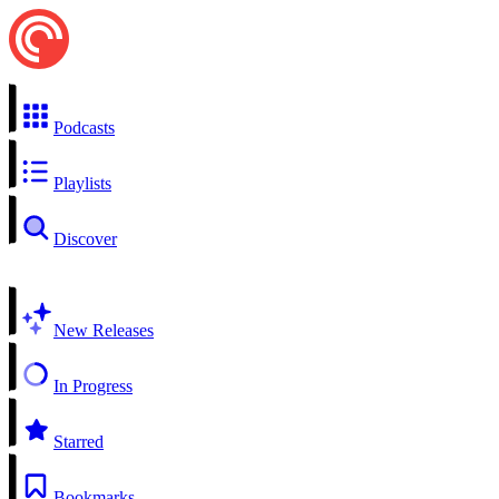
Podcasts
Playlists
Discover
New Releases
In Progress
Starred
Bookmarks