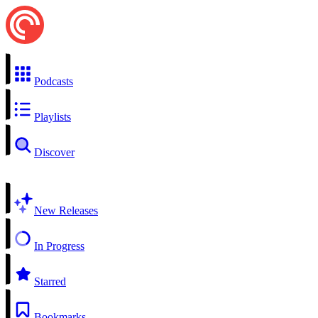
Podcasts
Playlists
Discover
New Releases
In Progress
Starred
Bookmarks