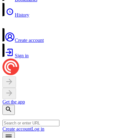
History
Create account
Sign in
Get the app
Create account
Log in