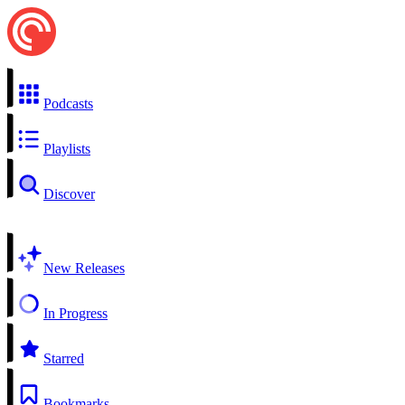
Podcasts
Playlists
Discover
New Releases
In Progress
Starred
Bookmarks