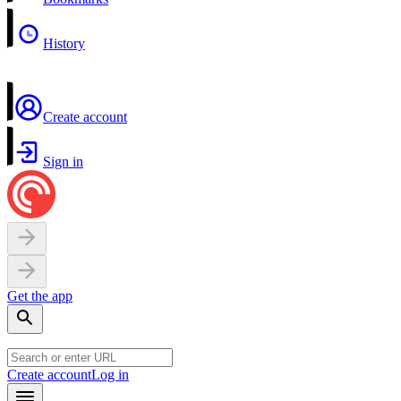
History
Create account
Sign in
Get the app
Create account
Log in