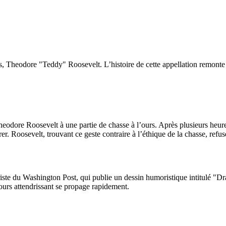
s, Theodore "Teddy" Roosevelt. L’histoire de cette appellation remonte
odore Roosevelt à une partie de chasse à l’ours. Après plusieurs heure
tirer. Roosevelt, trouvant ce geste contraire à l’éthique de la chasse, ref
uriste du Washington Post, qui publie un dessin humoristique intitulé "D
t ours attendrissant se propage rapidement.