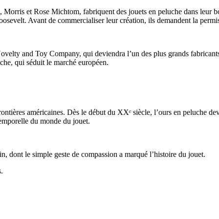
Morris et Rose Michtom, fabriquent des jouets en peluche dans leur bou
velt. Avant de commercialiser leur création, ils demandent la permiss
ovelty and Toy Company, qui deviendra l’un des plus grands fabricants 
uche, qui séduit le marché européen.
ontières américaines. Dès le début du XXᵉ siècle, l’ours en peluche de
ntemporelle du monde du jouet.
n, dont le simple geste de compassion a marqué l’histoire du jouet.
.