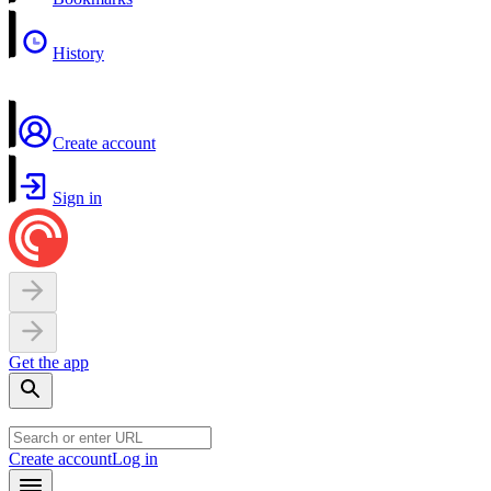
History
Create account
Sign in
Get the app
Create account
Log in