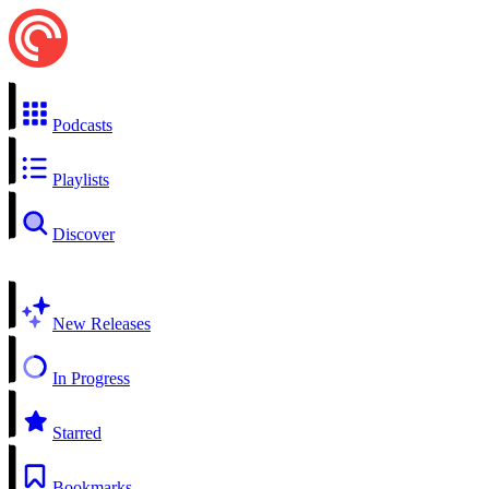
Podcasts
Playlists
Discover
New Releases
In Progress
Starred
Bookmarks